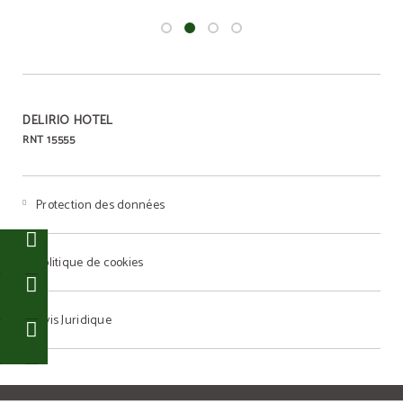
DELIRIO HOTEL
RNT 15555
Protection des données
e
e
Politique de cookies
n
Avis Juridique
)