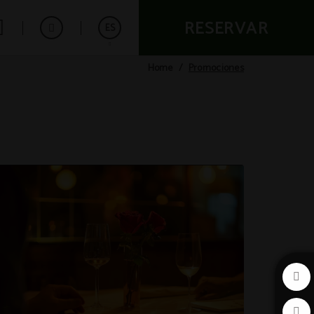
RESERVAR
ES
Promociones
Home
English
Français
Deutsch