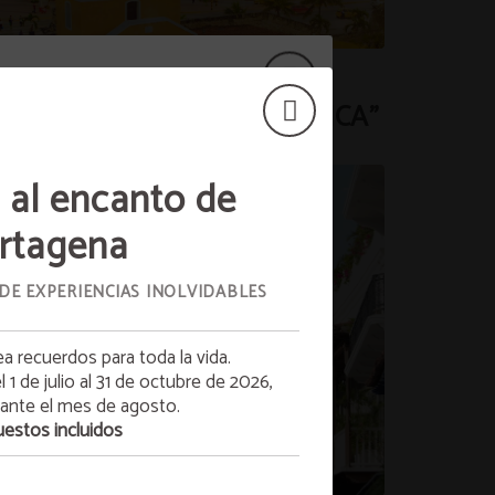
PLAN ESCAPADA A
ARTAGENA "LA FANTASTICA"
 incluido (Un
 al encanto de
rayecto)
rtagena
los clientes desde la página web oficial
 DE EXPERIENCIAS INOLVIDABLES
n
(1) TRASLADO INCLUIDO
(ya sea in o
TO
out)
ea recuerdos para toda la vida.
l 1 de julio al 31 de octubre de 2026,
va un
e al hotel para coordinar servicio con
ante el mes de agosto.
anticipación.
estos incluidos
s con un mínimo de 2 noches.