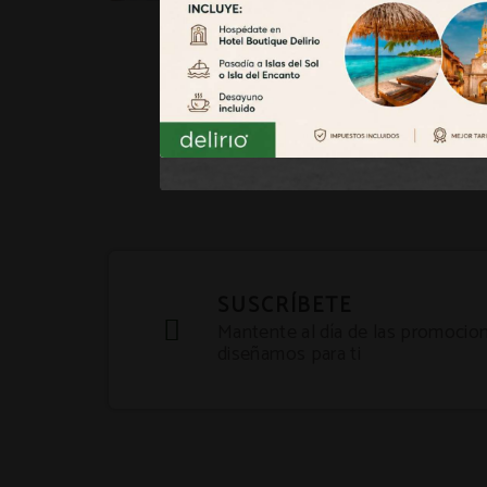
PLAN ROMÁNTICO
SUSCRÍBETE
Mantente al día de las promocion
diseñamos para ti