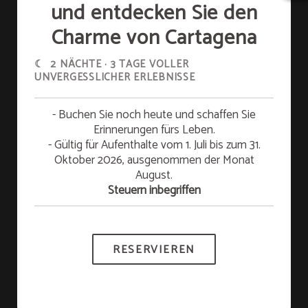
Fahrt)
und entdecken Sie den
Charme von Cartagena
Buchungen, die über die offizielle Website
Aktion
☾ 2 NÄCHTE · 3 TAGE VOLLER
vorgenommen werden, erhalten als Vorteil
(1)
UNVERGESSLICHER ERLEBNISSE
BUCHEN SIE AUF UNSERER WEBSITE UND
INKLUSIVER TRANSFER
(entweder An- oder
ERHALTEN SIE EINEN EXKLUSIVEN RABATT
Abreise).
Ihr längerer Aufenthalt bietet Ihnen
besondere
Vorteile
.
- Buchen Sie noch heute und schaffen Sie
Gültig für Aufenthalte zwischen April und
Erinnerungen fürs Leben.
Bitte kontaktieren Sie das Hotel im Voraus
September
2026
. Buchen Sie mindestens 3
Nächte und entdecken Sie einen Sonderpreis.
- Gültig für Aufenthalte vom 1. Juli bis zum 31.
direkt, um den Service zu arrangieren.
Oktober 2026, ausgenommen der Monat
MEHR INFORMATIONEN
August.
Nur für Reservierungen mit einem
Steuern inbegriffen
Mindestaufenthalt von 2 Nächten.
RESERVIEREN
WEITERE INFORMATIONEN
DELIRIO HOTEL
RNT 15555