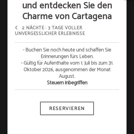
Fahrt)
und entdecken Sie den
Charme von Cartagena
Buchungen, die über die offizielle Website
Aktion
☾ 2 NÄCHTE · 3 TAGE VOLLER
vorgenommen werden, erhalten als Vorteil
(1)
UNVERGESSLICHER ERLEBNISSE
BUCHEN SIE AUF UNSERER WEBSITE UND
INKLUSIVER TRANSFER
(entweder An- oder
ERHALTEN SIE EINEN EXKLUSIVEN RABATT
Abreise).
Ihr längerer Aufenthalt bietet Ihnen
besondere
Vorteile
.
- Buchen Sie noch heute und schaffen Sie
Gültig für Aufenthalte zwischen April und
Erinnerungen fürs Leben.
Bitte kontaktieren Sie das Hotel im Voraus
September
2026
. Buchen Sie mindestens 3
Nächte und entdecken Sie einen Sonderpreis.
- Gültig für Aufenthalte vom 1. Juli bis zum 31.
direkt, um den Service zu arrangieren.
Oktober 2026, ausgenommen der Monat
MEHR INFORMATIONEN
August.
Nur für Reservierungen mit einem
Steuern inbegriffen
Mindestaufenthalt von 2 Nächten.
RESERVIEREN
WEITERE INFORMATIONEN
DELIRIO HOTEL
RNT 15555