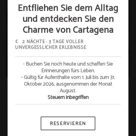
Transfer inklusive (eine
Entfliehen Sie dem Alltag
Fahrt)
und entdecken Sie den
Charme von Cartagena
Buchungen, die über die offizielle Website
Aktion
☾ 2 NÄCHTE · 3 TAGE VOLLER
vorgenommen werden, erhalten als Vorteil
(1)
UNVERGESSLICHER ERLEBNISSE
BUCHEN SIE AUF UNSERER WEBSITE UND
INKLUSIVER TRANSFER
(entweder An- oder
ERHALTEN SIE EINEN EXKLUSIVEN RABATT
Abreise).
Ihr längerer Aufenthalt bietet Ihnen
besondere
Vorteile
.
- Buchen Sie noch heute und schaffen Sie
Gültig für Aufenthalte zwischen April und
Erinnerungen fürs Leben.
Bitte kontaktieren Sie das Hotel im Voraus
September
2026
. Buchen Sie mindestens 3
Nächte und entdecken Sie einen Sonderpreis.
- Gültig für Aufenthalte vom 1. Juli bis zum 31.
direkt, um den Service zu arrangieren.
Oktober 2026, ausgenommen der Monat
MEHR INFORMATIONEN
August.
Nur für Reservierungen mit einem
Steuern inbegriffen
Mindestaufenthalt von 2 Nächten.
Name...
Nachname...
RESERVIEREN
WEITERE INFORMATIONEN