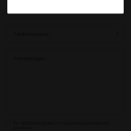
E-Mail-Adresse...
Telefonnummer...
Anmerkungen...
Den
rechtlichen Hinweis
und
die Datenschutzerklärung
annehmen